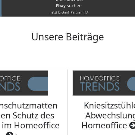
Ebay
suchen
Jetzt klicken!- Partnerlink*
Unsere Beiträge
nschutzmatten
Kniesitzstühl
den Schutz des
Abwechslun
 im Homeoffice
Homeoffice