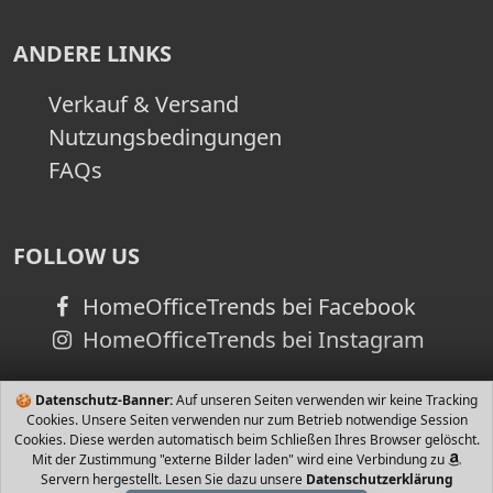
ANDERE LINKS
Verkauf & Versand
Nutzungsbedingungen
FAQs
FOLLOW US
HomeOfficeTrends bei Facebook
HomeOfficeTrends bei Instagram
🍪
Datenschutz-Banner:
Auf unseren Seiten verwenden wir keine Tracking
Cookies. Unsere Seiten verwenden nur zum Betrieb notwendige Session
Cookies. Diese werden automatisch beim Schließen Ihres Browser gelöscht.
Mit der Zustimmung "externe Bilder laden" wird eine Verbindung zu
Servern hergestellt. Lesen Sie dazu unsere
Datenschutzerklärung