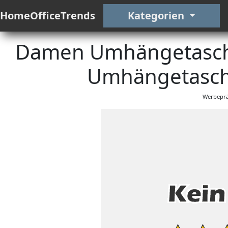
HomeOfficeTrends
Kategorien
Damen Umhängetasch
Umhängetasch
Werbeprä