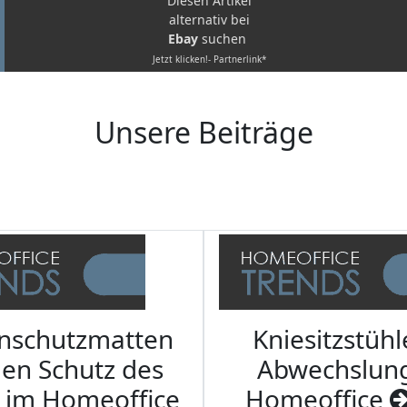
Diesen Artikel
alternativ bei
Ebay
suchen
Jetzt klicken!- Partnerlink*
Unsere Beiträge
nschutzmatten
Kniesitzstühl
den Schutz des
Abwechslun
 im Homeoffice
Homeoffice