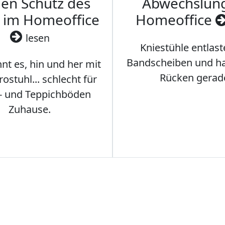
den Schutz des
Abwechslun
 im Homeoffice
Homeoffice
lesen
Kniestühle entlast
Bandscheiben und ha
nt es, hin und her mit
Rücken gerad
stuhl... schlecht für
- und Teppichböden
Zuhause.