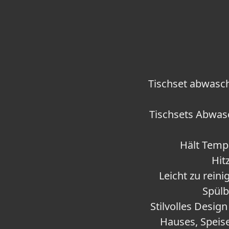
Tischset abwasc
Tischsets Abwasc
Hält Tempe
Hit
Leicht zu rein
Spülb
Stilvolles Desig
Hauses, Speis