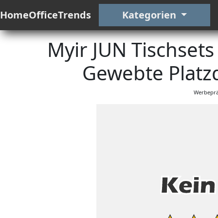
HomeOfficeTrends
Kategorien
Myir JUN Tischsets
Gewebte Platz
Werbeprä