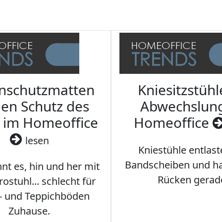
nschutzmatten
Kniesitzstühl
den Schutz des
Abwechslun
 im Homeoffice
Homeoffice
lesen
Kniestühle entlast
Bandscheiben und ha
nt es, hin und her mit
Rücken gerad
stuhl... schlecht für
- und Teppichböden
Zuhause.