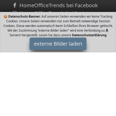
HomeOfficeTrends bei Facebook
HomeOfficeTrends bei Instagram
🍪
Datenschutz-Banner:
Auf unseren Seiten verwenden wir keine Tracking
Cookies. Unsere Seiten verwenden nur zum Betrieb notwendige Session
Cookies. Diese werden automatisch beim Schließen Ihres Browser gelöscht.
Mit der Zustimmung "externe Bilder laden" wird eine Verbindung zu
Servern hergestellt. Lesen Sie dazu unsere
Datenschutzerklärung
externe Bilder laden
NCM
Misc. NCM Munich E Bike City Rad W V Ah Wh weiß NCM
HomeOfficeTrends ist Teilnehmer am Partnerprogramm der
EU
S.à r.l. Dieses Partnerprogramm wurde von
ins Leben gerufen,
um Links auf externe
Internetseiten platzieren zu können. Die
Bertreiber von HomeOfficeTrends verdienen mit
Kostenerstattungen durch
mit. Der Inhalt der Produktseiten auf