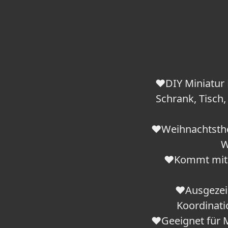
❤️DIY Miniatur 
Schrank, Tisch,
❤️Weihnachtsth
W
❤️Kommt mit 2
❤️Ausgezeic
Koordinati
❤️Geeignet für 