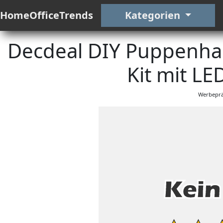
HomeOfficeTrends
Kategorien
Decdeal DIY Puppenhau
Kit mit LE
Werbeprä