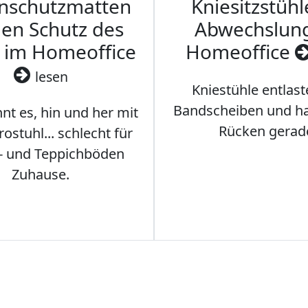
nschutzmatten
Kniesitzstühl
den Schutz des
Abwechslun
 im Homeoffice
Homeoffice
lesen
Kniestühle entlast
Bandscheiben und ha
nt es, hin und her mit
Rücken gerad
stuhl... schlecht für
- und Teppichböden
Zuhause.