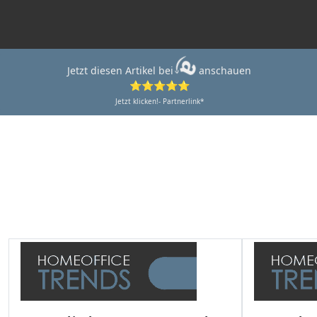
Jetzt diesen Artikel bei
anschauen
⭐⭐⭐⭐⭐
Jetzt klicken!- Partnerlink*