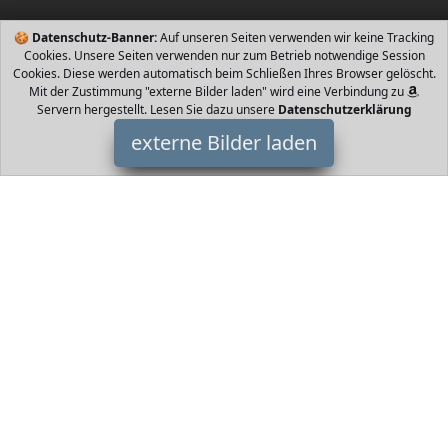
🍪
Datenschutz-Banner:
Auf unseren Seiten verwenden wir keine Tracking
Cookies. Unsere Seiten verwenden nur zum Betrieb notwendige Session
Cookies. Diese werden automatisch beim Schließen Ihres Browser gelöscht.
Mit der Zustimmung "externe Bilder laden" wird eine Verbindung zu
Servern hergestellt. Lesen Sie dazu unsere
Datenschutzerklärung
externe Bilder laden
formano
r Figur in silber und weiß Diese detailreiche Skulptur für die
Wohnung wurde kunstvoll in Handarbeit gestaltet Größe x x cm
HxBxT Fa formano
HomeOfficeTrends ist Teilnehmer am Partnerprogramm der
EU
S.à r.l. Dieses Partnerprogramm wurde von
ins Leben gerufen,
um Links auf externe
Internetseiten platzieren zu können. Die
Bertreiber von HomeOfficeTrends verdienen mit
Kostenerstattungen durch
mit. Der Inhalt der Produktseiten auf
HomeOfficeTrends kommt von
Service LLC. Der Inhalt wird wie