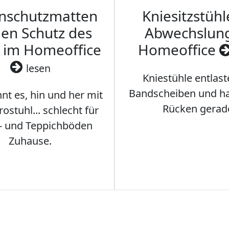
nschutzmatten
Kniesitzstühl
den Schutz des
Abwechslun
 im Homeoffice
Homeoffice
lesen
Kniestühle entlast
Bandscheiben und ha
nt es, hin und her mit
Rücken gerad
stuhl... schlecht für
- und Teppichböden
Zuhause.