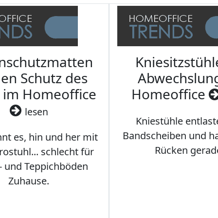
nschutzmatten
Kniesitzstühl
den Schutz des
Abwechslun
 im Homeoffice
Homeoffice
lesen
Kniestühle entlast
Bandscheiben und ha
nt es, hin und her mit
Rücken gerad
stuhl... schlecht für
- und Teppichböden
Zuhause.