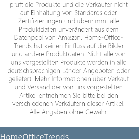
HomeOfficeTrends