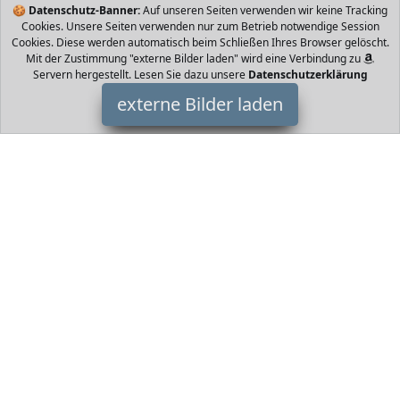
🍪
Datenschutz-Banner:
Auf unseren Seiten verwenden wir keine Tracking
Cookies. Unsere Seiten verwenden nur zum Betrieb notwendige Session
Cookies. Diese werden automatisch beim Schließen Ihres Browser gelöscht.
Mit der Zustimmung "externe Bilder laden" wird eine Verbindung zu
Servern hergestellt. Lesen Sie dazu unsere
Datenschutzerklärung
externe Bilder laden
MRULIC
Textilien kinder minecraft pullover kinder winter pullover kinder
sport pullover kinder gelber pullover kinder babypullover kinder
vaude pullover kinder kappa p MRULIC
HomeOfficeTrends ist Teilnehmer am Partnerprogramm der
EU
S.à r.l. Dieses Partnerprogramm wurde von
ins Leben gerufen,
um Links auf externe
Internetseiten platzieren zu können. Die
Bertreiber von HomeOfficeTrends verdienen mit
Kostenerstattungen durch
mit. Der Inhalt der Produktseiten auf
HomeOfficeTrends kommt von
Service LLC. Der Inhalt wird wie
von
übertragen und ohne Veränderung wiedergegeben. Der