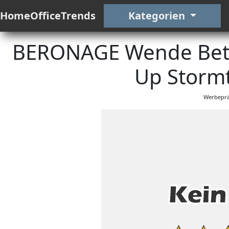
HomeOfficeTrends
Kategorien
BERONAGE Wende Bettw
Up Stormt
Werbeprä