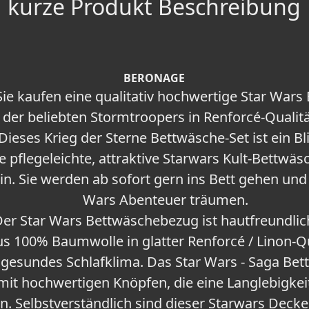
kurze Produkt Beschreibung
BERONAGE
 kaufen eine qualitativ hochwertige Star Wars B
s der beliebten Stormtroopers in Renforcé-Qualit
ieses Krieg der Sterne Bettwäsche-Set ist ein Bl
e pflegeleichte, attraktive Starwars Kult-Bettwäs
n. Sie werden ab sofort gern ins Bett gehen un
Wars Abenteuer träumen.
er Star Wars Bettwäschebezug ist hautfreundli
s 100% Baumwolle in glatter Renforcé / Linon-Qu
 gesundes Schlafklima. Das Star Wars - Saga Bet
mit hochwertigen Knöpfen, die eine Langlebigkei
n. Selbstverständlich sind dieser Starwars Deck