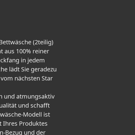
ettwäsche (2teilig)
ät aus 100% reiner
ickfang in jedem
che lädt Sie geradezu
d vom nächsten Star
ch und atmungsaktiv
alität und schafft
twäsche-Modell ist
t Ihres Produktes
en-Bezug und der