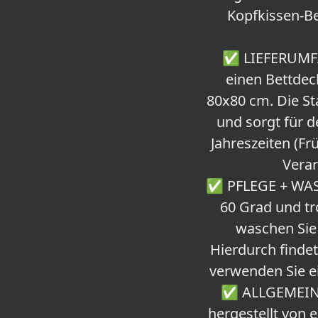
Kopfkissen-B
✅ LIEFERUMFAN
einen Bettde
80x80 cm. Die St
und sorgt für d
Jahreszeiten (F
Verar
✅ PFLEGE + WASC
60 Grad und tr
waschen Sie 
Hierdurch findet
verwenden Sie ei
✅ ALLGEMEINE 
hergestellt von 