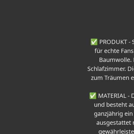
✅ PRODUKT - Sie
für echte Fan
Baumwolle. D
Schlafzimmer. Di
zum Träumen ei
✅ MATERIAL - D
und besteht au
ganzjährig ein
ausgestattet 
gewährleiste