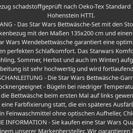
ezug schadstoffgeprüft nach Oeko-Tex Standard
Hohenstein HTTI.
G - Das Star Wars Bettwäsche-Set mit den Sto
ckenbezug mit den Maßen 135x200 cm und einen
ar Wars Wendebettwäsche garantiert eine optim
en perfekten Schlafkomfort. Das Starwars Komfor
rühling, Sommer, Herbst und auch im Winter) auf
beitung ist sehr hochwertig und wird fortlaufend
HANLEITUNG - Die Star Wars Bettwäsche-Garnit
ocknergeeignet - Bügeln bei niedriger Temperatur
die Bettwäsche beim ersten Mal auf links gewen
 eine Farbfixierung statt, die ein späteres Ausfär
n Feinwaschmittel ohne optischen Aufheller, Chlo
INFORMATION - Sie kaufen eine Star Wars Qual
einem unserer Markenhersteller. Wir garantieren 