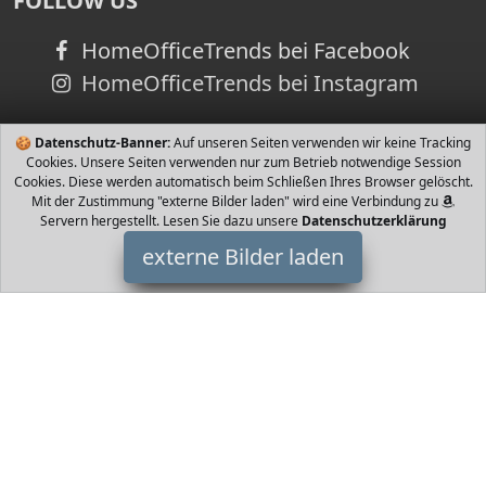
FOLLOW US
HomeOfficeTrends bei Facebook
HomeOfficeTrends bei Instagram
🍪
Datenschutz-Banner:
Auf unseren Seiten verwenden wir keine Tracking
Cookies. Unsere Seiten verwenden nur zum Betrieb notwendige Session
Cookies. Diese werden automatisch beim Schließen Ihres Browser gelöscht.
Mit der Zustimmung "externe Bilder laden" wird eine Verbindung zu
Servern hergestellt. Lesen Sie dazu unsere
Datenschutzerklärung
externe Bilder laden
CUBIXS
ICHTGÄNGIGES DREHEN Der x Speed Cube dreht sich schneller
und präziser besser als der Zauberwuerfel aus den ern Ein tolles
Gefühl den Würf CUBIXS
HomeOfficeTrends ist Teilnehmer am Partnerprogramm der
EU