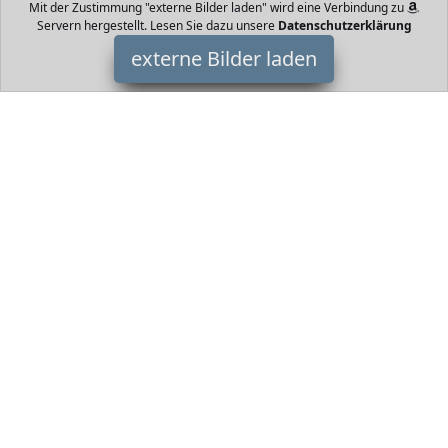
Mit der Zustimmung "externe Bilder laden" wird eine Verbindung zu
Servern hergestellt. Lesen Sie dazu unsere
Datenschutzerklärung
externe Bilder laden
Depesche
Spielzeug uptfach Vordertasche und Seitentaschen Design
Fantasy Model mit Meerjungfrauen Motiv Maße ca x x cm
Volumen ca l Gepolsterter Depesche
HomeOfficeTrends ist Teilnehmer am Partnerprogramm der
EU
S.à r.l. Dieses Partnerprogramm wurde von
ins Leben gerufen,
um Links auf externe
Internetseiten platzieren zu können. Die
Bertreiber von HomeOfficeTrends verdienen mit
Kostenerstattungen durch
mit. Der Inhalt der Produktseiten auf
HomeOfficeTrends kommt von
Service LLC. Der Inhalt wird wie
von
übertragen und ohne Veränderung wiedergegeben. Der
Inhalt kann sich jederzeit ändern.