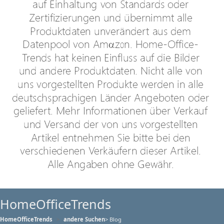
HomeOfficeTrends
HomeOfficeTrends
andere Suchen
> Blog