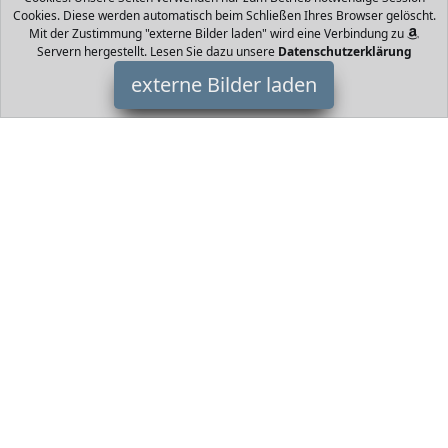
Cookies. Diese werden automatisch beim Schließen Ihres Browser gelöscht.
Mit der Zustimmung "externe Bilder laden" wird eine Verbindung zu
Servern hergestellt. Lesen Sie dazu unsere
Datenschutzerklärung
externe Bilder laden
com-four
Haushaltswaren e Insekten Kescher sind robust und eignen sich
ideal zum Fangen von Libellen Schmetterlingen und anderen
Insekten SPAß IN DER NATUR Mit diesem Sch com-four
HomeOfficeTrends ist Teilnehmer am Partnerprogramm der
EU
S.à r.l. Dieses Partnerprogramm wurde von
ins Leben gerufen,
um Links auf externe
Internetseiten platzieren zu können. Die
Bertreiber von HomeOfficeTrends verdienen mit
Kostenerstattungen durch
mit. Der Inhalt der Produktseiten auf
HomeOfficeTrends kommt von
Service LLC. Der Inhalt wird wie
von
übertragen und ohne Veränderung wiedergegeben. Der
Inhalt kann sich jederzeit ändern.