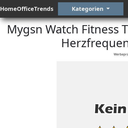
HomeOfficeTrends
Kategorien
Mygsn Watch Fitness 
Herzfreque
Werbeprä