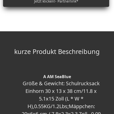
Jetzt klicken!- Partnerlink*
kurze Produkt Beschreibung
A AM SeaBlue
Größe & Gewicht: Schulrucksack
Einhorn 30 x 13 x 38 cm/11.8 x
5.1x15 Zoll (L * W *
H),0.55KG/1.2Lbs;Mäppchen:
20x6x6 cm / 7,8x2,3x2,3 Zoll , 0,09