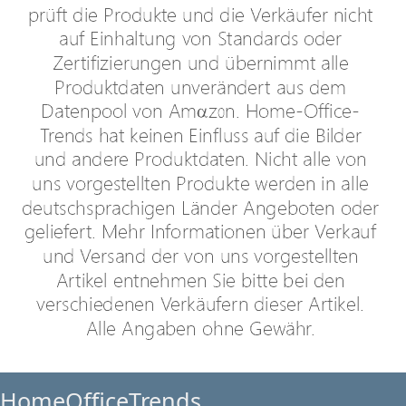
HomeOfficeTrends