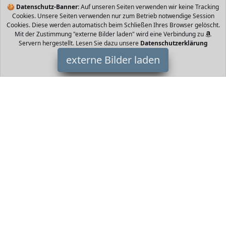
🍪
Datenschutz-Banner:
Auf unseren Seiten verwenden wir keine Tracking
Cookies. Unsere Seiten verwenden nur zum Betrieb notwendige Session
Cookies. Diese werden automatisch beim Schließen Ihres Browser gelöscht.
Mit der Zustimmung "externe Bilder laden" wird eine Verbindung zu
Servern hergestellt. Lesen Sie dazu unsere
Datenschutzerklärung
externe Bilder laden
MANAT
Misc. TIFIZIERTE BIOKOSMETIK Im Gegensatz zu nahezu allen
Konkurrenzprodukten ist der MANAT Lippenbalsam nicht nur aus
rein natürlichen Inhaltsstoffen so MANAT
HomeOfficeTrends ist Teilnehmer am Partnerprogramm der
EU
S.à r.l. Dieses Partnerprogramm wurde von
ins Leben gerufen,
um Links auf externe
Internetseiten platzieren zu können. Die
Bertreiber von HomeOfficeTrends verdienen mit
Kostenerstattungen durch
mit. Der Inhalt der Produktseiten auf
HomeOfficeTrends kommt von
Service LLC. Der Inhalt wird wie
von
übertragen und ohne Veränderung wiedergegeben. Der