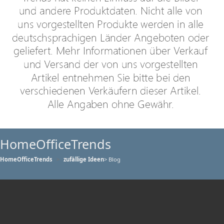
HomeOfficeTrends
HomeOfficeTrends
zufällige Ideen
> Blog