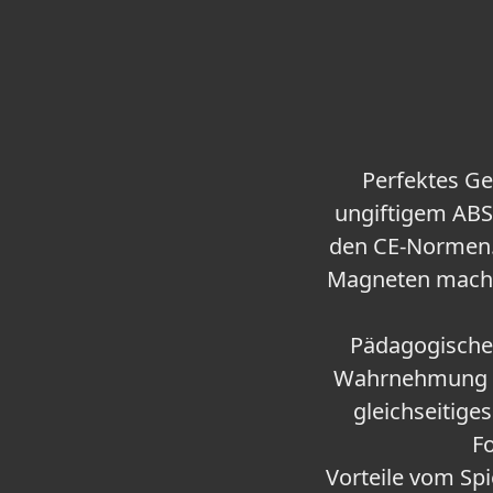
Perfektes Ge
ungiftigem ABS-
den CE-Normen.
Magneten macht 
Pädagogisches
Wahrnehmung d
gleichseitige
Fo
Vorteile vom Spi