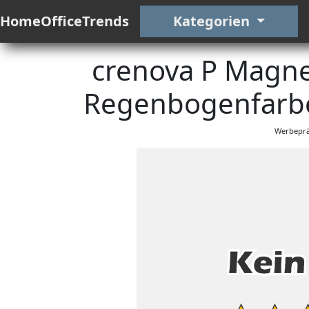
HomeOfficeTrends
Kategorien
crenova P Magne
Regenbogenfarbe
Werbeprä