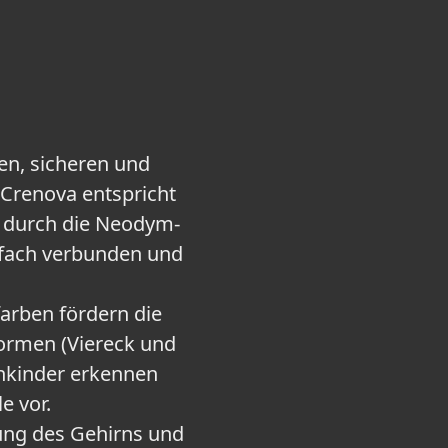
en, sicheren und
 Crenova entspricht
d durch die Neodym-
nfach verbunden und
arben fördern die
rmen (Viereck und
inkinder erkennen
e vor.
lung des Gehirns und