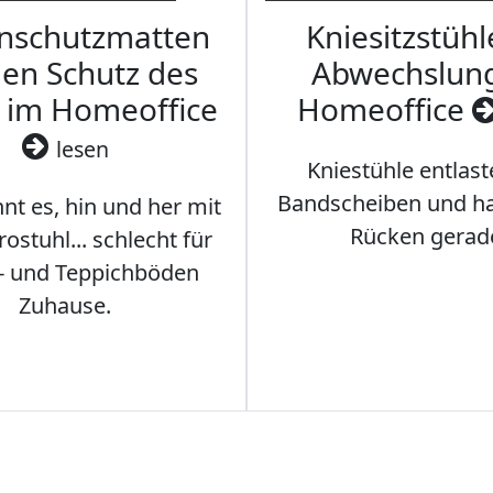
nschutzmatten
Kniesitzstühl
den Schutz des
Abwechslun
 im Homeoffice
Homeoffice
lesen
Kniestühle entlast
Bandscheiben und ha
nt es, hin und her mit
Rücken gerad
stuhl... schlecht für
- und Teppichböden
Zuhause.