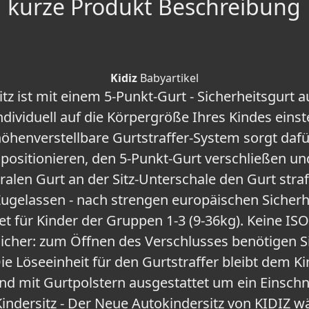
kurze Produkt Beschreibung
Kidiz
Babyartikel
tz ist mit einem 5-Punkt-Gurt - Sicherheitsgurt a
dividuell auf die Körpergröße Ihres Kindes einste
öhenverstellbare Gurtstraffer-System sorgt dafür
 positionieren, den 5-Punkt-Gurt verschließen u
ralen Gurt an der Sitz-Unterschale den Gurt stra
 Zugelassen - nach strengen europäischen Sicher
et für Kinder der Gruppen 1-3 (9-36kg). Keine IS
icher: zum Öffnen des Verschlusses benötigen Sie
e Löseeinheit für den Gurtstraffer bleibt dem K
ind mit Gurtpolstern ausgestattet um ein Einsch
ndersitz - Der Neue Autokindersitz von KIDIZ w