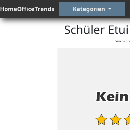
HomeOfficeTrends
Kategorien
Schüler Etu
Werbeprä