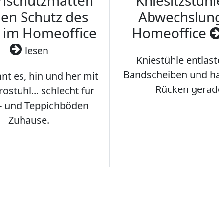
nschutzmatten
Kniesitzstühl
den Schutz des
Abwechslun
 im Homeoffice
Homeoffice
lesen
Kniestühle entlast
Bandscheiben und ha
nt es, hin und her mit
Rücken gerad
stuhl... schlecht für
- und Teppichböden
Zuhause.