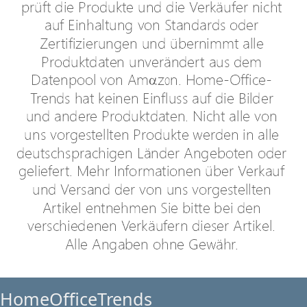
HomeOfficeTrends