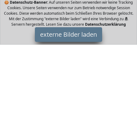
🍪
Datenschutz-Banner:
Auf unseren Seiten verwenden wir keine Tracking
Cookies. Unsere Seiten verwenden nur zum Betrieb notwendige Session
Cookies. Diese werden automatisch beim Schließen Ihres Browser gelöscht.
Mit der Zustimmung "externe Bilder laden" wird eine Verbindung zu
Servern hergestellt. Lesen Sie dazu unsere
Datenschutzerklärung
externe Bilder laden
Amazon
Elektronik Tablet kein Spielzeug mit Zoll HD Display und
kindgerechter Hülle Kindersicherung Jahren Sorglos Garantie und
Amazon FreeTime Unlimited für Amazon
HomeOfficeTrends ist Teilnehmer am Partnerprogramm der
EU
S.à r.l. Dieses Partnerprogramm wurde von
ins Leben gerufen,
um Links auf externe
Internetseiten platzieren zu können. Die
Bertreiber von HomeOfficeTrends verdienen mit
Kostenerstattungen durch
mit. Der Inhalt der Produktseiten auf
HomeOfficeTrends kommt von
Service LLC. Der Inhalt wird wie
von
übertragen und ohne Veränderung wiedergegeben. Der