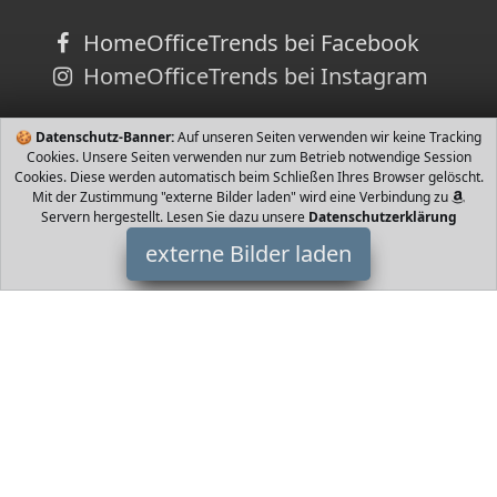
HomeOfficeTrends bei Facebook
HomeOfficeTrends bei Instagram
🍪
Datenschutz-Banner:
Auf unseren Seiten verwenden wir keine Tracking
Cookies. Unsere Seiten verwenden nur zum Betrieb notwendige Session
Cookies. Diese werden automatisch beim Schließen Ihres Browser gelöscht.
Mit der Zustimmung "externe Bilder laden" wird eine Verbindung zu
Servern hergestellt. Lesen Sie dazu unsere
Datenschutzerklärung
externe Bilder laden
Siemens
Haushaltswaren eitung dank leicht verständlichem coffeeDirect
Display Jeden Kaffee und jede Milchspezialität einfach auf
Tastendruck zubereiten mit der oneTouch F Siemens
HomeOfficeTrends ist Teilnehmer am Partnerprogramm der
EU
S.à r.l. Dieses Partnerprogramm wurde von
ins Leben gerufen,