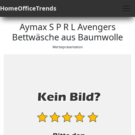
HomeOfficeTrends
Aymax S P R L Avengers
Bettwäsche aus Baumwolle
Werbepräsentation