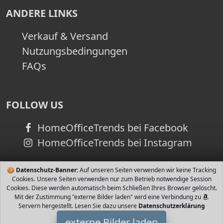
ANDERE LINKS
Verkauf & Versand
Nutzungsbedingungen
FAQs
FOLLOW US
HomeOfficeTrends bei Facebook
HomeOfficeTrends bei Instagram
🍪
Datenschutz-Banner:
Auf unseren Seiten verwenden wir keine Tracking
Cookies. Unsere Seiten verwenden nur zum Betrieb notwendige Session
Cookies. Diese werden automatisch beim Schließen Ihres Browser gelöscht.
Mit der Zustimmung "externe Bilder laden" wird eine Verbindung zu
Servern hergestellt. Lesen Sie dazu unsere
Datenschutzerklärung
externe Bilder laden