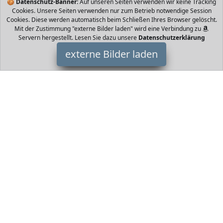
🍪
Datenschutz-Banner:
Auf unseren Seiten verwenden wir keine Tracking
Cookies. Unsere Seiten verwenden nur zum Betrieb notwendige Session
Cookies. Diese werden automatisch beim Schließen Ihres Browser gelöscht.
Mit der Zustimmung "externe Bilder laden" wird eine Verbindung zu
Servern hergestellt. Lesen Sie dazu unsere
Datenschutzerklärung
externe Bilder laden
Cox Swain
Misc. esign mit Schlagsicherem High Impact Chassis
Größenverstellbar über Größen ohne Werkzeug Powerstrap
Schnellschnürung Schnell Verschluss Sys Cox Swain
HomeOfficeTrends ist Teilnehmer am Partnerprogramm der
EU
S.à r.l. Dieses Partnerprogramm wurde von
ins Leben gerufen,
um Links auf externe
Internetseiten platzieren zu können. Die
Bertreiber von HomeOfficeTrends verdienen mit
Kostenerstattungen durch
mit. Der Inhalt der Produktseiten auf
HomeOfficeTrends kommt von
Service LLC. Der Inhalt wird wie
von
übertragen und ohne Veränderung wiedergegeben. Der
Inhalt kann sich jederzeit ändern.