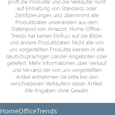
HomeOfficeTrends