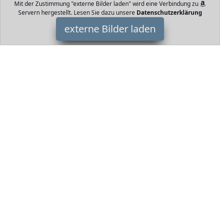
Mit der Zustimmung "externe Bilder laden" wird eine Verbindung zu
Servern hergestellt. Lesen Sie dazu unsere
Datenschutzerklärung
externe Bilder laden
Depesche
Textilien zwei Rollen und Teleskopgriff Design TOPModel Aquarell
Mit großem Hauptfach mittlerem Fach Vortasche und
Seitentaschen Rückenpolster gepolstert Depesche
HomeOfficeTrends ist Teilnehmer am Partnerprogramm der
EU
S.à r.l. Dieses Partnerprogramm wurde von
ins Leben gerufen,
um Links auf externe
Internetseiten platzieren zu können. Die
Bertreiber von HomeOfficeTrends verdienen mit
Kostenerstattungen durch
mit. Der Inhalt der Produktseiten auf
HomeOfficeTrends kommt von
Service LLC. Der Inhalt wird wie
von
übertragen und ohne Veränderung wiedergegeben. Der
Inhalt kann sich jederzeit ändern.