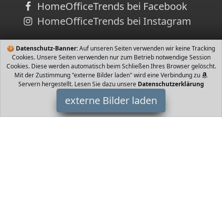
HomeOfficeTrends bei Facebook
HomeOfficeTrends bei Instagram
🍪
Datenschutz-Banner:
Auf unseren Seiten verwenden wir keine Tracking
Cookies. Unsere Seiten verwenden nur zum Betrieb notwendige Session
Cookies. Diese werden automatisch beim Schließen Ihres Browser gelöscht.
Mit der Zustimmung "externe Bilder laden" wird eine Verbindung zu
Servern hergestellt. Lesen Sie dazu unsere
Datenschutzerklärung
externe Bilder laden
cuzona
Zoll Geschwindigkeitstyp Geschwindigkeit Geschwindigkeit
Farbklassifizierung ein Rad weißes Pulver Speichenrad weißes
Pulver Rahmenmat cuzona
HomeOfficeTrends ist Teilnehmer am Partnerprogramm der
EU
S.à r.l. Dieses Partnerprogramm wurde von
ins Leben gerufen,
um Links auf externe
Internetseiten platzieren zu können. Die