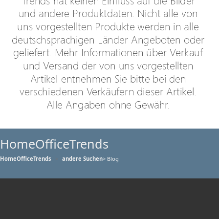
HomeOfficeTrends
HomeOfficeTrends
andere Suchen
> Blog