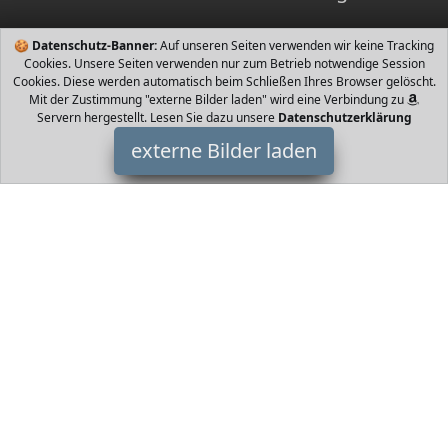
🍪
Datenschutz-Banner:
Auf unseren Seiten verwenden wir keine Tracking
Cookies. Unsere Seiten verwenden nur zum Betrieb notwendige Session
Cookies. Diese werden automatisch beim Schließen Ihres Browser gelöscht.
Mit der Zustimmung "externe Bilder laden" wird eine Verbindung zu
Servern hergestellt. Lesen Sie dazu unsere
Datenschutzerklärung
externe Bilder laden
SGODDE
Misc. kalte Ohren mehr Die mit seitlichen Löchern versehen
Kappe ist mit einer Brille kompatibel Schlitze an den Ohren für
Brillen Vollständig ve SGODDE
HomeOfficeTrends ist Teilnehmer am Partnerprogramm der
EU
S.à r.l. Dieses Partnerprogramm wurde von
ins Leben gerufen,
um Links auf externe
Internetseiten platzieren zu können. Die
Bertreiber von HomeOfficeTrends verdienen mit
Kostenerstattungen durch
mit. Der Inhalt der Produktseiten auf
HomeOfficeTrends kommt von
Service LLC. Der Inhalt wird wie