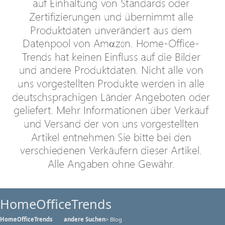
HomeOfficeTrends
HomeOfficeTrends
andere Suchen
> Blog