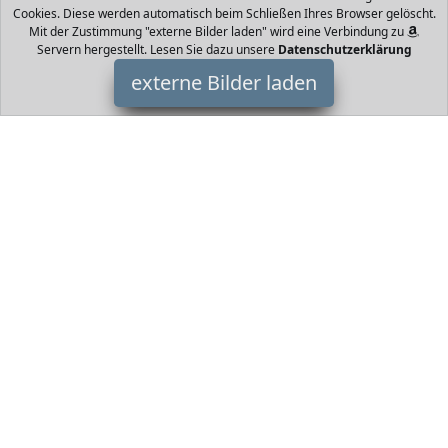
Cookies. Diese werden automatisch beim Schließen Ihres Browser gelöscht.
Mit der Zustimmung "externe Bilder laden" wird eine Verbindung zu
Servern hergestellt. Lesen Sie dazu unsere
Datenschutzerklärung
externe Bilder laden
DELTAFOX
Kettensäge verfügt über ein langlebiges Metallgetriebe ein
Qualitätsschwert mit kugelgelagertem Umlenkstern ruckfreiem
Kettenanlauf durch Soft DELTAFOX
HomeOfficeTrends ist Teilnehmer am Partnerprogramm der
EU
S.à r.l. Dieses Partnerprogramm wurde von
ins Leben gerufen,
um Links auf externe
Internetseiten platzieren zu können. Die
Bertreiber von HomeOfficeTrends verdienen mit
Kostenerstattungen durch
mit. Der Inhalt der Produktseiten auf
HomeOfficeTrends kommt von
Service LLC. Der Inhalt wird wie
von
übertragen und ohne Veränderung wiedergegeben. Der
Inhalt kann sich jederzeit ändern.