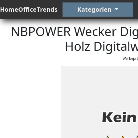
HomeOfficeTrends
Kategorien
NBPOWER Wecker Digi
Holz Digital
Werbeprä