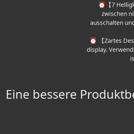
⏰【7 Helligke
zwischen ni
ausschalten und
⏰ 【Zartes Desi
display. Verwend
i
Eine bessere Produktbe