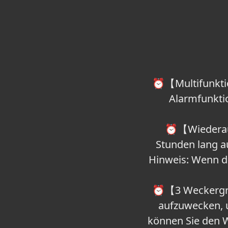
⏰【Multifunktio
Alarmfunkti
⏰【Wiederauf
Stunden lang a
Hinweis: Wenn der
⏰【3 Weckergrup
aufzuwecken, 
können Sie den W