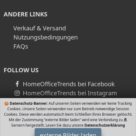
ANDERE LINKS
Verkauf & Versand
Nutzungsbedingungen
FAQs
FOLLOW US
HomeOfficeTrends bei Facebook
HomeOfficeTrends bei Instagram
🍪
Datenschutz-Banner:
Auf unseren Seiten verwenden wir keine Tracking
Cookies. Unsere Seiten verwenden nur zum Betrieb notwendige Session
Cookies. Diese werden automatisch beim Schließen Ihres Browser gelöscht.
Mit der Zustimmung "externe Bilder laden" wird eine Verbindung zu
Servern hergestellt. Lesen Sie dazu unsere
Datenschutzerklärung
externe Bilder laden