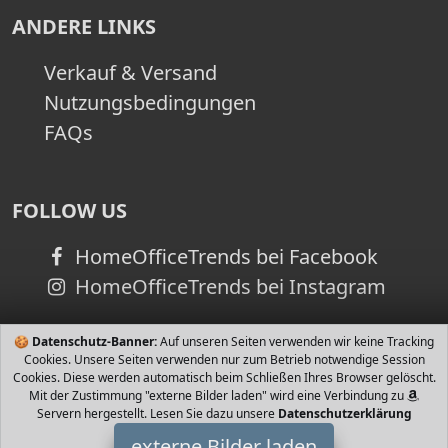
ANDERE LINKS
Verkauf & Versand
Nutzungsbedingungen
FAQs
FOLLOW US
HomeOfficeTrends bei Facebook
HomeOfficeTrends bei Instagram
🍪
Datenschutz-Banner:
Auf unseren Seiten verwenden wir keine Tracking
Cookies. Unsere Seiten verwenden nur zum Betrieb notwendige Session
Cookies. Diese werden automatisch beim Schließen Ihres Browser gelöscht.
Mit der Zustimmung "externe Bilder laden" wird eine Verbindung zu
Servern hergestellt. Lesen Sie dazu unsere
Datenschutzerklärung
externe Bilder laden