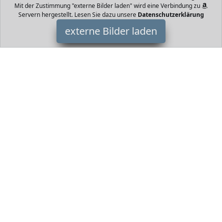
Mit der Zustimmung "externe Bilder laden" wird eine Verbindung zu
Servern hergestellt. Lesen Sie dazu unsere
Datenschutzerklärung
externe Bilder laden
DEERC
Spielzeug fzeit Die Laufzeit beträgt Minuten doppelter Spaß am
Spiel V Ni Mh Batterien mAh Wiederaufladbar mit Minuten
Ladezeit Das Ladekabe DEERC
HomeOfficeTrends ist Teilnehmer am Partnerprogramm der
EU
S.à r.l. Dieses Partnerprogramm wurde von
ins Leben gerufen,
um Links auf externe
Internetseiten platzieren zu können. Die
Bertreiber von HomeOfficeTrends verdienen mit
Kostenerstattungen durch
mit. Der Inhalt der Produktseiten auf
HomeOfficeTrends kommt von
Service LLC. Der Inhalt wird wie
von
übertragen und ohne Veränderung wiedergegeben. Der
Inhalt kann sich jederzeit ändern.