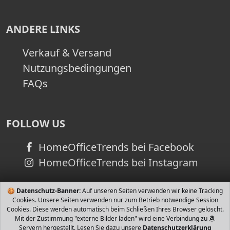
ANDERE LINKS
Verkauf & Versand
Nutzungsbedingungen
FAQs
FOLLOW US
HomeOfficeTrends bei Facebook
HomeOfficeTrends bei Instagram
🍪
Datenschutz-Banner:
Auf unseren Seiten verwenden wir keine Tracking
Cookies. Unsere Seiten verwenden nur zum Betrieb notwendige Session
Cookies. Diese werden automatisch beim Schließen Ihres Browser gelöscht.
Mit der Zustimmung "externe Bilder laden" wird eine Verbindung zu
Servern hergestellt. Lesen Sie dazu unsere
Datenschutzerklärung