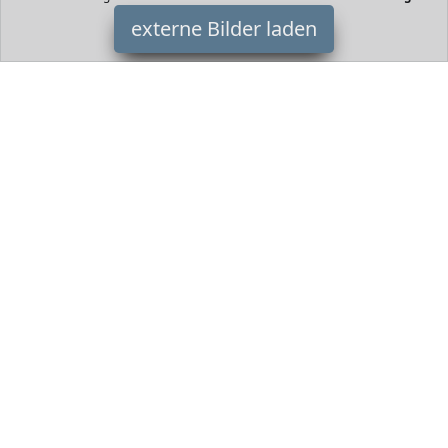
externe Bilder laden
N/B
Haushaltswaren e Wenn die Markise vollständig geöffnet ist kann
die Auto Markise genügend Schatten für Picknicktische und
Personen bieten Und es eignet N/B
HomeOfficeTrends ist Teilnehmer am Partnerprogramm der
EU
S.à r.l. Dieses Partnerprogramm wurde von
ins Leben gerufen,
um Links auf externe
Internetseiten platzieren zu können. Die
Bertreiber von HomeOfficeTrends verdienen mit
Kostenerstattungen durch
mit. Der Inhalt der Produktseiten auf
HomeOfficeTrends kommt von
Service LLC. Der Inhalt wird wie
von
übertragen und ohne Veränderung wiedergegeben. Der
Inhalt kann sich jederzeit ändern.