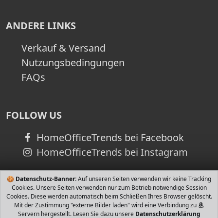
ANDERE LINKS
Verkauf & Versand
Nutzungsbedingungen
FAQs
FOLLOW US
HomeOfficeTrends bei Facebook
HomeOfficeTrends bei Instagram
🍪
Datenschutz-Banner:
Auf unseren Seiten verwenden wir keine Tracking
Cookies. Unsere Seiten verwenden nur zum Betrieb notwendige Session
Cookies. Diese werden automatisch beim Schließen Ihres Browser gelöscht.
Mit der Zustimmung "externe Bilder laden" wird eine Verbindung zu
Servern hergestellt. Lesen Sie dazu unsere
Datenschutzerklärung