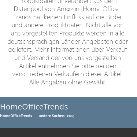
HomeOfficeTrends
HomeOfficeTrends
andere Suchen
> Blog