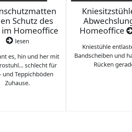
nschutzmatten
Kniesitzstühl
den Schutz des
Abwechslun
 im Homeoffice
Homeoffice
lesen
Kniestühle entlast
Bandscheiben und ha
nt es, hin und her mit
Rücken gerad
stuhl... schlecht für
- und Teppichböden
Zuhause.