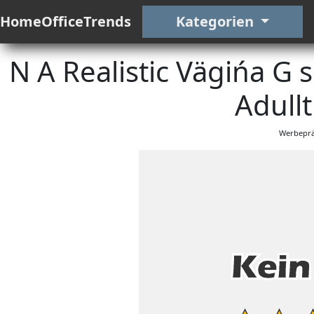
HomeOfficeTrends
Kategorien
N A Realistic Vägińa G 
Adullt
Werbeprä