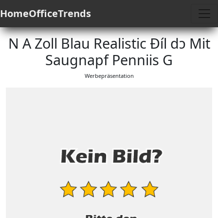
HomeOfficeTrends
N A Zoll Blau Realistic Ðíl dɔ Mit
Saugnapf Penniis G
Werbepräsentation