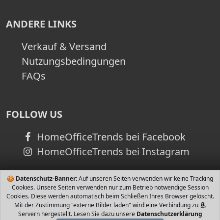
ANDERE LINKS
Verkauf & Versand
Nutzungsbedingungen
FAQs
FOLLOW US
HomeOfficeTrends bei Facebook
HomeOfficeTrends bei Instagram
🍪
Datenschutz-Banner:
Auf unseren Seiten verwenden wir keine Tracking
Cookies. Unsere Seiten verwenden nur zum Betrieb notwendige Session
Cookies. Diese werden automatisch beim Schließen Ihres Browser gelöscht.
Mit der Zustimmung "externe Bilder laden" wird eine Verbindung zu
Servern hergestellt. Lesen Sie dazu unsere
Datenschutzerklärung