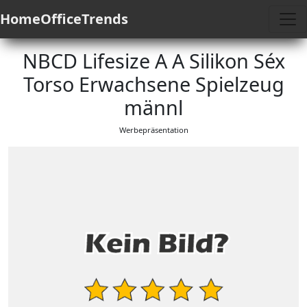
HomeOfficeTrends
NBCD Lifesize A A Silikon Séx
Torso Erwachsene Spielzeug
männl
Werbepräsentation