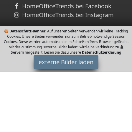
HomeOfficeTrends bei Facebook
HomeOfficeTrends bei Instagram
🍪
Datenschutz-Banner:
Auf unseren Seiten verwenden wir keine Tracking
Cookies. Unsere Seiten verwenden nur zum Betrieb notwendige Session
Cookies. Diese werden automatisch beim Schließen Ihres Browser gelöscht.
Mit der Zustimmung "externe Bilder laden" wird eine Verbindung zu
Servern hergestellt. Lesen Sie dazu unsere
Datenschutzerklärung
externe Bilder laden
NBCD
Haushaltswaren es Material sehr sicher zu bedienen das Material
ist völlig geruchlos sicher und komfortabel Die riesige Größe ist
cm Jedes Mal NBCD
HomeOfficeTrends ist Teilnehmer am Partnerprogramm der
EU
S.à r.l. Dieses Partnerprogramm wurde von
ins Leben gerufen,
um Links auf externe
Internetseiten platzieren zu können. Die