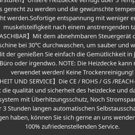
s gerecht zu werden und die gewünschte tempera
icht werden.Sofortige entspannung mit weniger
muskelsteifigkeit nach einem anstrengenden t
HBAR】Mit dem abnehmbaren Steuergerät darf 
hine bei 30℃ durchwaschen, um sauber und wei
it der genießen Sie einfach die Gemütlichkeit in 
Büro oder irgendwo. NOTE: Die Heizdecke kann ni
verwendet werden! Keine Trockenreinigung!
EIT UND SERVICE】Die CE / ROHS / GS /REACH-ze
t die qualität und sicherheit des heizdecke und
tssystem mit Überhitzungsschutz, Noch Stromspa
r 3 Stunden langen automatischen Selbstausscha
agen haben, können Sie sich gerne an uns wende
100% zufriedenstellenden Service.