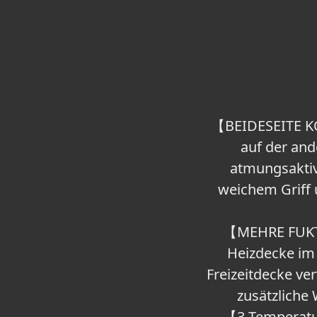
【BEIDESEITE KO
auf der and
atmungsaktiv
weichem Griff 
【MEHRE FUKTI
Heizdecke im
Freizeitdecke v
zusätzliche
【3 Temperatur