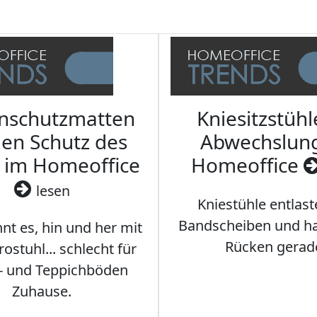
nschutzmatten
Kniesitzstühl
den Schutz des
Abwechslun
 im Homeoffice
Homeoffice
lesen
Kniestühle entlast
Bandscheiben und ha
nt es, hin und her mit
Rücken gerad
stuhl... schlecht für
- und Teppichböden
Zuhause.