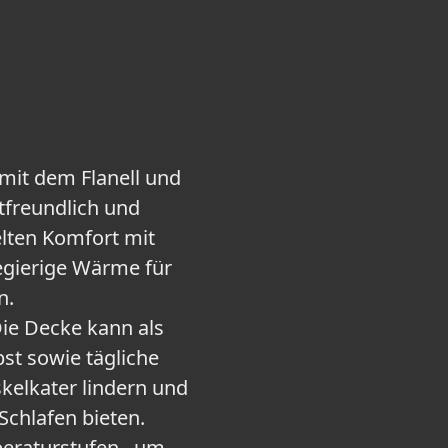
mit dem Flanell und
tfreundlich und
lten Komfort mit
egierige Wärme für
n.
e Decke kann als
st sowie tägliche
elkater lindern und
chlafen bieten.
eraturstufen , um