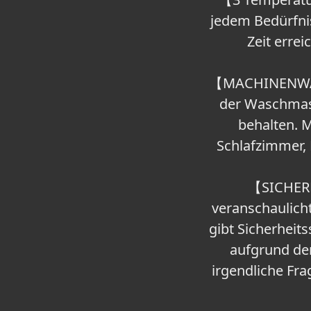
jedem Bedürfni
Zeit erre
【MACHINENWASC
der Waschmasc
behalten. M
Schlafzimmer, 
【SICHERH
veranschaulich
gibt Sicherhei
aufgrund de
irgendliche Fr