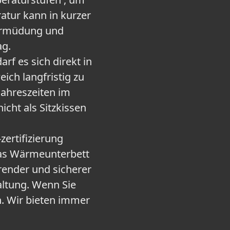
tur kann in kurzer
 ermüdung und
ag.
es sich direkt in
ch langfristig zu
Jahreszeiten im
cht als Sitzkissen
rtifizierung
 das Wärmeunterbett
render und sicherer
ltung. Wenn Sie
n. Wir bieten immer