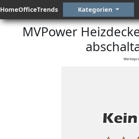
HomeOfficeTrends
Kategorien
MVPower Heizdecke 
abschalt
Werbeprä