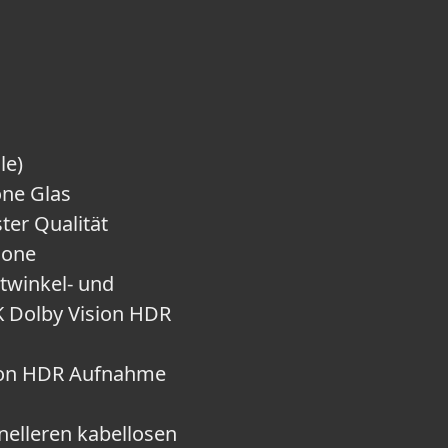
le)
one Glas
ter Qualität
hone
twinkel‑ und
K Dolby Vision HDR
ion HDR Aufnahme
elleren kabellosen