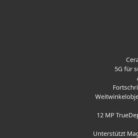
Cera
5G für
Fortschr
Weitwinkelobje
12 MP TrueDe
Unterstützt M