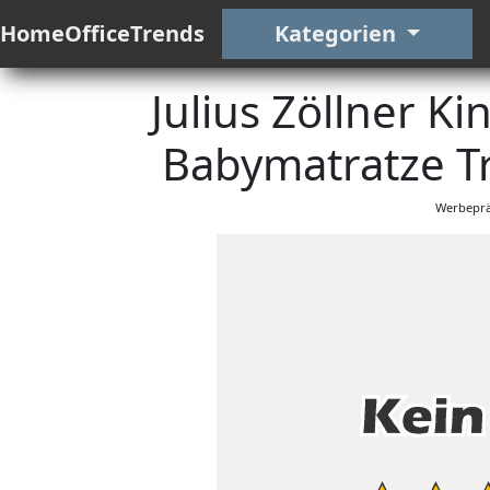
HomeOfficeTrends
Kategorien
Julius Zöllner K
Babymatratze T
Werbeprä