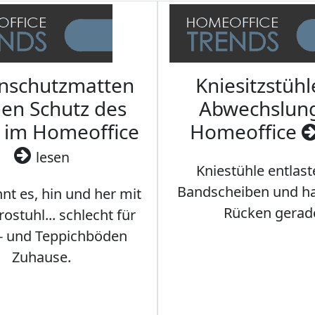
nschutzmatten
Kniesitzstühl
den Schutz des
Abwechslun
 im Homeoffice
Homeoffice
lesen
Kniestühle entlast
Bandscheiben und ha
nt es, hin und her mit
Rücken gerad
stuhl... schlecht für
- und Teppichböden
Zuhause.