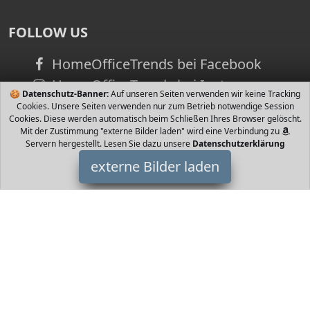
FOLLOW US
HomeOfficeTrends bei Facebook
HomeOfficeTrends bei Instagram
🍪
Datenschutz-Banner:
Auf unseren Seiten verwenden wir keine Tracking
Cookies. Unsere Seiten verwenden nur zum Betrieb notwendige Session
Cookies. Diese werden automatisch beim Schließen Ihres Browser gelöscht.
Mit der Zustimmung "externe Bilder laden" wird eine Verbindung zu
Servern hergestellt. Lesen Sie dazu unsere
Datenschutzerklärung
externe Bilder laden
Naturix24
ohne Zusätze aus kontrollierter Herkunft Schinusbeeren Naturix24
HomeOfficeTrends ist Teilnehmer am Partnerprogramm der
EU