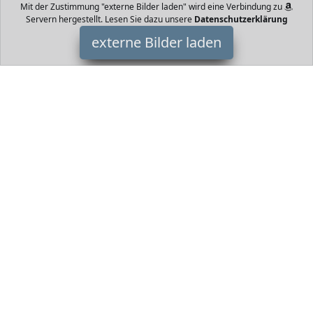
Mit der Zustimmung "externe Bilder laden" wird eine Verbindung zu
Servern hergestellt. Lesen Sie dazu unsere
Datenschutzerklärung
externe Bilder laden
Character World
opfkissenbezug x cm x Bettbezug x cm DESIGN starke coole
Kinderbettwäsche Jungenbettwäsche mit LEGO STAR WARS MOTIV
zum träumen Character World
HomeOfficeTrends ist Teilnehmer am Partnerprogramm der
EU
S.à r.l. Dieses Partnerprogramm wurde von
ins Leben gerufen,
um Links auf externe
Internetseiten platzieren zu können. Die
Bertreiber von HomeOfficeTrends verdienen mit
Kostenerstattungen durch
mit. Der Inhalt der Produktseiten auf
HomeOfficeTrends kommt von
Service LLC. Der Inhalt wird wie
von
übertragen und ohne Veränderung wiedergegeben. Der
Inhalt kann sich jederzeit ändern.