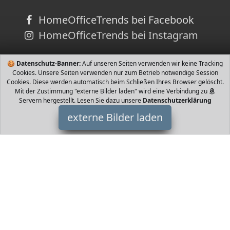
HomeOfficeTrends bei Facebook
HomeOfficeTrends bei Instagram
🍪
Datenschutz-Banner:
Auf unseren Seiten verwenden wir keine Tracking
Cookies. Unsere Seiten verwenden nur zum Betrieb notwendige Session
Cookies. Diese werden automatisch beim Schließen Ihres Browser gelöscht.
Mit der Zustimmung "externe Bilder laden" wird eine Verbindung zu
Servern hergestellt. Lesen Sie dazu unsere
Datenschutzerklärung
externe Bilder laden
Disney
Haushaltswaren hsel aus dem Gitterbett ins erste richtige Bett
Ideale Größe für Kleinkinder relativ niedrig mit stabilem
Rausfallschutz an den Seiten für eine s Disney
HomeOfficeTrends ist Teilnehmer am Partnerprogramm der
EU
S.à r.l. Dieses Partnerprogramm wurde von
ins Leben gerufen,