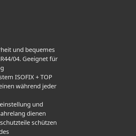
erheit und bequemes
 R44/04. Geeignet für
kg
ystem ISOFIX + TOP
leinen während jeder
instellung und
 jahrelang dienen
schutzteile schützen
ndes