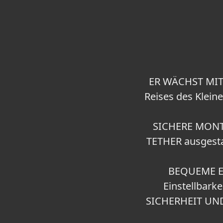
ER WÄCHST MIT 
Reises des Klein
SICHERE MONTAG
TETHER ausgestat
BEQUEME EI
Einstellbark
SICHERHEIT UND S